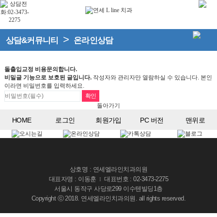
>
상담&커뮤니티
온라인상담
돌출입교정 비용문의합니다.
비밀글 기능으로 보호된 글입니다.
작성자와 관리자만 열람하실 수 있습니다. 본인
이라면 비밀번호를 입력하세요.
돌아가기
HOME
로그인
회원가입
PC 버전
맨위로
상호명 : 연세엘라인치과의원
대표자명 : 이동훈
대표번호 : 02-3473-2275
I
서울시 동작구 사당로299 이수텐빌딩1층
Copyright ⓒ 2018. 연세엘라인치과의원. all rights reserved.