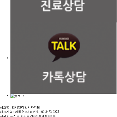
상호명 : 연세엘라인치과의원
대표자명 : 이동훈
대표번호 : 02-3473-2275
I
서울시 동작구 사당로299 이수텐빌딩1층